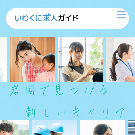
S
k
i
p
t
o
c
HOME
o
求人検索
n
お知らせ
t
当サイトについて
e
お問合せ
n
t